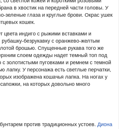
, со светлой кожей и короткими розовыми
рана в хвостик на передней части головы. У
о-зеленые глаза и круглые брови. Окрас ушек
итцевых кошек.
т цвета индиго с рыжими вставками и
 рубашку-безрукавку с оранжево-желтым
лотой брошью. Спущенные рукава того же
верхним слоем одежды надет темный топ под
о с золотистыми пуговками и ремнем с темной
ю лапку. У персонажа есть светлые перчатки,
торых изображена кошачья лапка. На ногах у
сапожки, на которых довольно много
бунтарем против традиционных устоев.
Диона