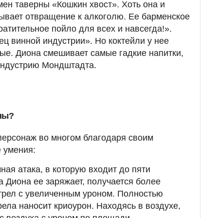
н таверны «Кошкин хвост». Хоть она и
тывает отвращение к алкоголю. Ее барменское
ратительное пойло для всех и навсегда!».
ец винной индустрии». Но коктейли у нее
ые. Диона смешивает самые гадкие напитки,
индустрию Мондштадта.
ны?
ерсонаж во многом благодаря своим
е умения:
ная атака, в которую входит до пяти
а Диона ее заряжает, получается более
трел с увеличенным уроном. Полностью
ела наносит криоурон. Находясь в воздухе,
с воздуха с уроном по площади.