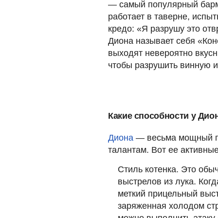
— самый популярный барме
работает в таверне, испы
кредо: «Я разрушу это отв
Диона называет себя «Кон
выходят невероятно вкусн
чтобы разрушить винную 
Какие способности у Дио
Диона
— весьма мощный п
талантам. Вот ее активны
Стиль котенка. Это обыч
выстрелов из лука. Когд
меткий прицельный выс
заряженная холодом стр
можно выполнить атаку 