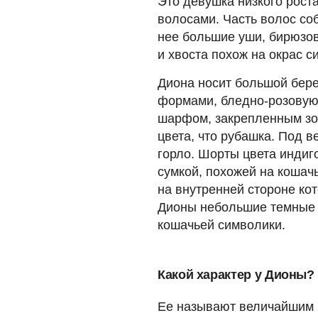
Это девушка низкого роста
волосами. Часть волос соб
нее большие уши, бирюзов
и хвоста похож на окрас с
Диона носит большой бере
формами, бледно-розовую
шарфом, закрепленным зо
цвета, что рубашка. Под 
горло. Шорты цвета индиг
сумкой, похожей на кошачь
на внутренней стороне ко
Дионы небольшие темные 
кошачьей символики.
Какой характер у Дионы?
Ее называют величайшим 