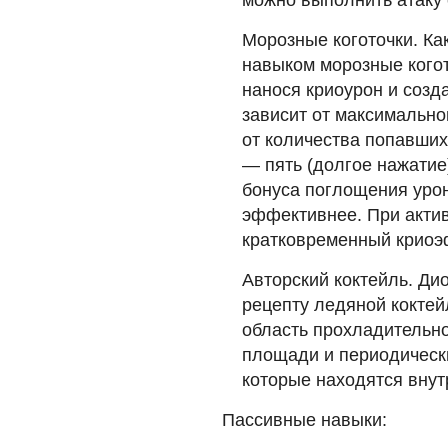
Морозные коготочки. Ка
навыком морозные когот
нанося криоурон и созд
зависит от максимально
от количества попавших
— пять (долгое нажатие
бонуса поглощения уро
эффективнее. При акти
кратковременный криоэ
Авторский коктейль. Ди
рецепту ледяной коктей
область прохладительно
площади и периодическ
которые находятся внут
Пассивные навыки: