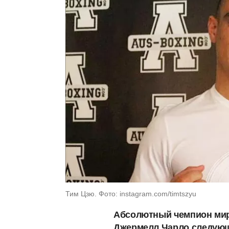
Тим Цзю. Фото: instagram.com/timtszyu
Абсолютный чемпион мир
Джермелл Чарло следующ