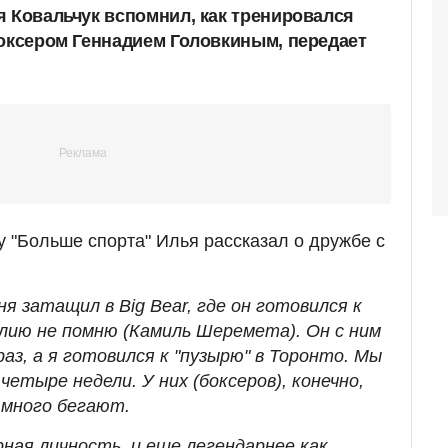
я Ковальчук вспомнил, как тренировался
боксером Геннадием Головкиным, передает
у "Больше спорта" Илья рассказал о дружбе с
ня затащил в Big Bear, где он готовился к
лию не помню (Камиль Шеремета). Он с ним
раз, а я готовился к "пузырю" в Торонто. Мы
етыре недели. У них (боксеров), конечно,
 много бегают.
ная личность, и еще легендарнее как