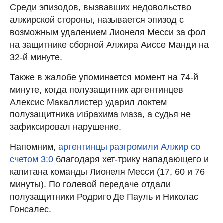
Среди эпизодов, вызвавших недовольство
алжирской стороны, называется эпизод с
возможным удалением Лионеля Месси за фол
на защитнике сборной Алжира Аиссе Манди на
32-й минуте.
Также в жалобе упоминается момент на 74-й
минуте, когда полузащитник аргентинцев
Алексис Макаллистер ударил локтем
полузащитника Ибрахима Маза, а судья не
зафиксировал нарушение.
Напомним,
аргентинцы разгромили Алжир со
счетом 3:0
благодаря хет-трику нападающего и
капитана команды Лионеля Месси (17, 60 и 76
минуты). По голевой передаче отдали
полузащитники Родриго Де Пауль и Николас
Гонсалес.