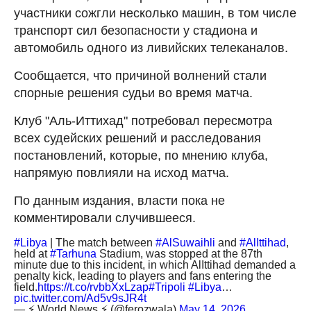
участники сожгли несколько машин, в том числе
транспорт сил безопасности у стадиона и
автомобиль одного из ливийских телеканалов.
Сообщается, что причиной волнений стали
спорные решения судьи во время матча.
Клуб "Аль-Иттихад" потребовал пересмотра
всех судейских решений и расследования
постановлений, которые, по мнению клуба,
напрямую повлияли на исход матча.
По данным издания, власти пока не
комментировали случившееся.
#Libya
| The match between
#AlSuwaihli
and
#AlIttihad
,
held at
#Tarhuna
Stadium, was stopped at the 87th
minute due to this incident, in which AlIttihad demanded a
penalty kick, leading to players and fans entering the
field.
https://t.co/rvbbXxLzap
#Tripoli
#Libya
…
pic.twitter.com/Ad5v9sJR4t
— ⚡️ World News ⚡️ (@ferozwala)
May 14, 2026