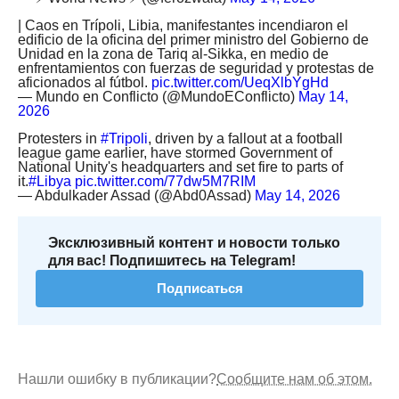
| Caos en Trípoli, Libia, manifestantes incendiaron el
edificio de la oficina del primer ministro del Gobierno de
Unidad en la zona de Tariq al-Sikka, en medio de
enfrentamientos con fuerzas de seguridad y protestas de
aficionados al fútbol.
pic.twitter.com/UeqXlbYgHd
— Mundo en Conflicto (@MundoEConflicto)
May 14,
2026
Protesters in
#Tripoli
, driven by a fallout at a football
league game earlier, have stormed Government of
National Unity's headquarters and set fire to parts of
it.
#Libya
pic.twitter.com/77dw5M7RIM
— Abdulkader Assad (@Abd0Assad)
May 14, 2026
Эксклюзивный контент и новости только
для вас! Подпишитесь на Telegram!
Подписаться
Нашли ошибку в публикации?
Сообщите нам об этом.