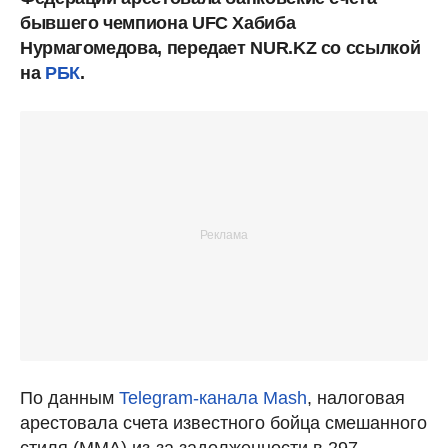
бывшего чемпиона UFC Хабиба
Нурмагомедова, передает NUR.KZ со ссылкой
на
РБК
.
По данным
Telegram-канала Mash
, налоговая
арестовала счета известного бойца смешанного
стиля (MMA) из-за задолженности в 297