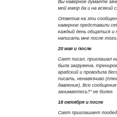
Вы наверное думаете зач
мой юмор да и на всякий с
Ответив на эти сообщени
наверное представили се
каждый день общаться и т
написать мне после того,
20 мая и после
Саят писал, приглашал на
была загружена, трениров
арабский и проводила бес
писать, ненавязчиво (плю
давление). Все сообщения
занимаетесь?" не более.
18 октября и после
Саят приглашает пообеда