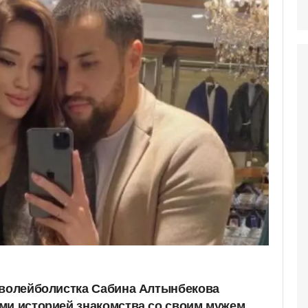
 волейболистка Сабина Алтынбекова
ми историей знакомства со своим мужем