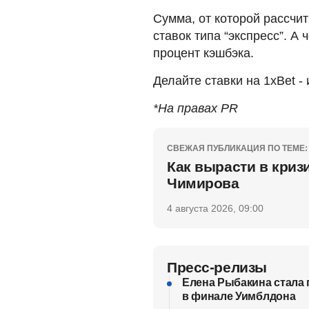
Сумма, от которой рассчи
ставок типа “экспресс”. А
процент кэшбэка.
Делайте ставки на 1xBet -
*На правах PR
СВЕЖАЯ ПУБЛИКАЦИЯ ПО ТЕМЕ:
Как вырасти в криз
Чимирова
4 августа 2026, 09:00
Пресс-релизы
Елена Рыбакина стала 
в финале Уимблдона