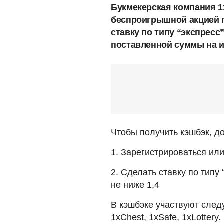
Букмекерская компания 1x
беспроигрышной акцией п
ставку по типу “экспресс
поставленной суммы на и
Чтобы получить кэшбэк, д
1. Зарегистрироваться или
2. Сделать ставку по типу
не ниже 1,4
В кэшбэке участвуют след
1xChest, 1xSafe, 1xLottery.