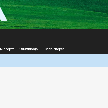
ды спорта
Олимпиада
Около спорта