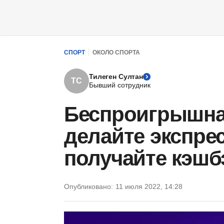
СПОРТ
ОКОЛО СПОРТА
Тилеген Султан
ТС
Бывший сотрудник
Беспроигрышная
делайте экспрес
получайте кэшб
Опубликовано:
11 июля 2022, 14:28