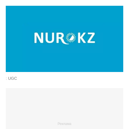
: UGC