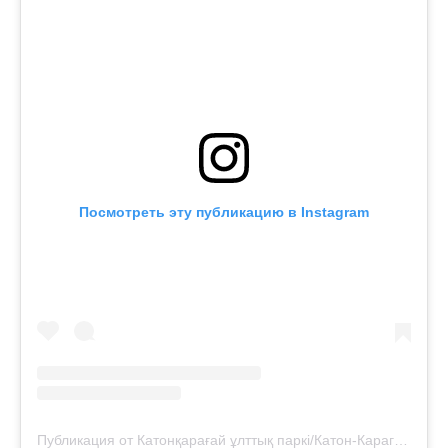
Посмотреть эту публикацию в Instagram
Публикация от Катонқарағай ұлттық паркі/Катон-Карагайский национальный парк (@katonkaragay_nationalpark)