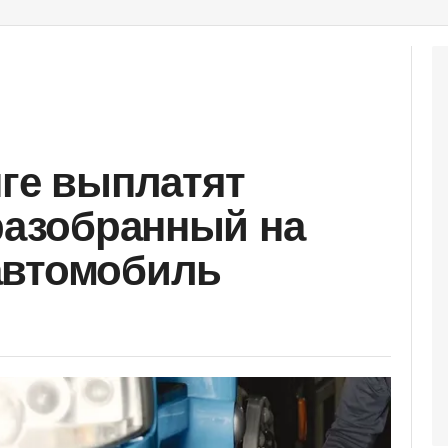
нге выплатят
 разобранный на
автомобиль