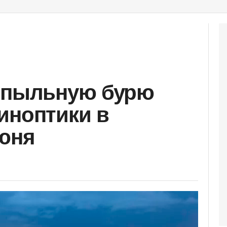
и пыльную бурю
иноптики в
июня