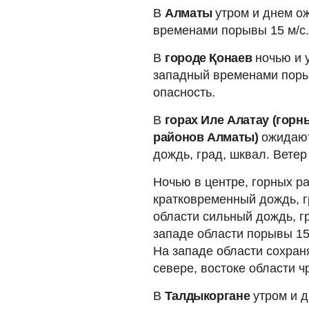
В
Алматы
утром и днем о
временами порывы 15 м/с.
В
городе Қонаев
ночью и 
западный временами поры
опасность.
В
горах Иле Алатау (горн
районов Алматы)
ожидают
дождь, град, шквал. Вете
Ночью в центре, горных р
кратковременный дождь, гр
области сильный дождь, г
западе области порывы 15-
На западе области сохран
севере, востоке области 
В
Талдыкоргане
утром и 