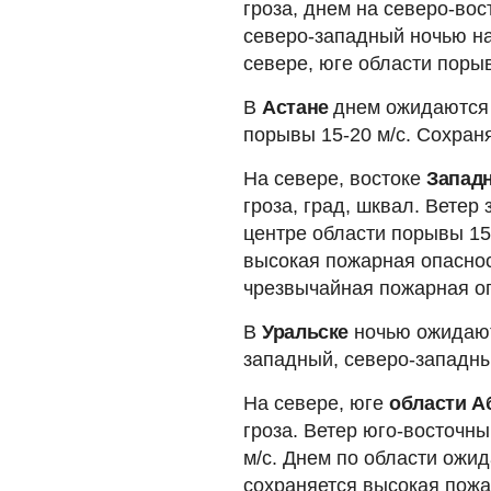
гроза, днем на северо-вос
северо-западный ночью на
севере, юге области порыв
В
Астане
днем ожидаются 
порывы 15-20 м/с. Сохран
На севере, востоке
Западн
гроза, град, шквал. Ветер
центре области порывы 15
высокая пожарная опаснос
чрезвычайная пожарная оп
В
Уральске
ночью ожидаютс
западный, северо-западны
На севере, юге
области А
гроза. Ветер юго-восточн
м/с. Днем по области ожид
сохраняется высокая пожа