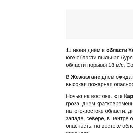
11 июня днем в
области Ұ
юге области пыльная буря
области порывы 18 м/с. С
В
Жезказгане
днем ожидаю
высокая пожарная опаснос
Ночью на востоке, юге
Кар
гроза, днем кратковремен
на юго-востоке области, д
западе, севере, в центре
опасность, на востоке об