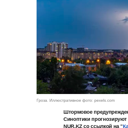
Гроза. Иллюстративное фото: pexels.com
Штормовое предупреждени
Синоптики прогнозируют 
NUR.KZ со ссылкой на "
К