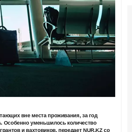
отающих вне места проживания, за год
%. Особенно уменьшилось количество
рантов и вахтовиков, передает NUR.KZ со