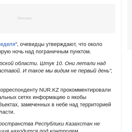
неделя
", очевидцы утверждают, что около
орую ночь над пограничным пунктом.
ской области. Штук 10. Они летали над
аставой. И такое мы видим не первый день",
корреспонденту NUR.KZ прокомментировали
альных сетях информацию о якобы
ъектах, замеченных в небе над территорией
ласти.
ространства Республики Казахстан не
ция находится под контролем