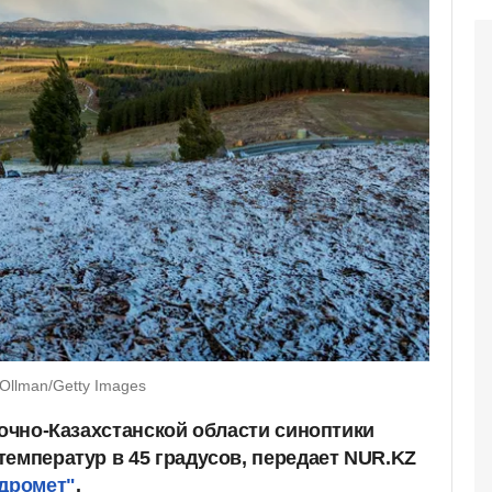
Ollman/Getty Images
точно-Казахстанской области синоптики
температур в 45 градусов, передает NUR.KZ
идромет"
.