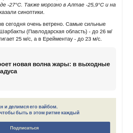
де -27°C. Также морозно в Алтае -25,9°C и на
казали синоптики.
нов сегодня очень ветрено. Самые сильные
арбакты (Павлодарская область) - до 26 м/
игает 25 м/с, а в Ерейментау - до 23 м/с.
роет новая волна жары: в выходные
радуса
н и делимся его вайбом.
чтобы быть в этом ритме каждый
Подписаться