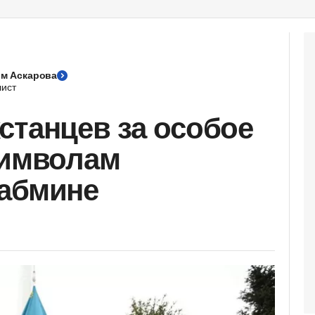
м Аскарова
ист
станцев за особое
символам
кабмине