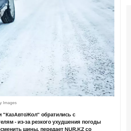
y Images
и "КазАвтоЖол" обратились с
елям - из-за резкого ухудшения погоды
сменить шины, передает NUR.KZ со