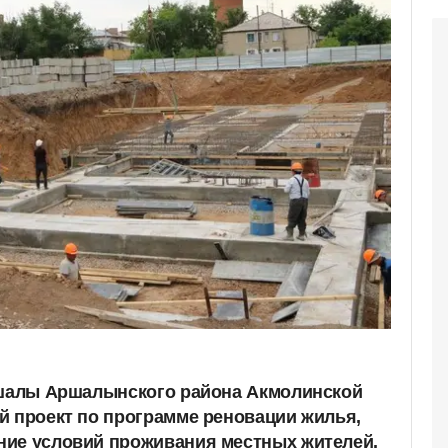
ршалы Аршалынского района Акмолинской
й проект по программе реновации жилья,
ние условий проживания местных жителей.