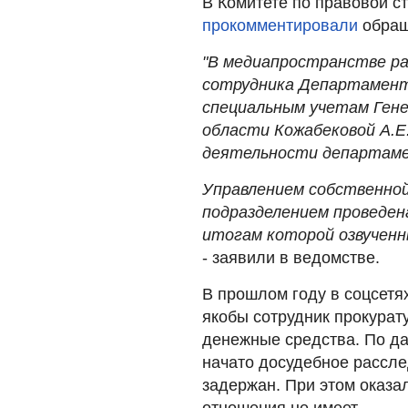
В Комитете по правовой с
прокомментировали
обращ
"В медиапространстве р
сотрудника Департамент
специальным учетам Ген
области Кожабековой А.Е.
деятельности департам
Управлением собственно
подразделением проведена
итогам которой озвученн
- заявили в ведомстве.
В прошлом году в соцсетя
якобы сотрудник прокура
денежные средства. По д
начато досудебное рассле
задержан. При этом оказал
отношения не имеет.