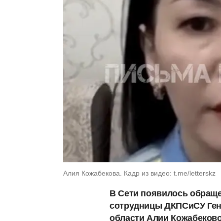
Алия Кожабекова. Кадр из видео: t.me/letterskz
В Сети появилось обраще
сотрудницы ДКПСиСУ Ген
области Алии Кожабеково