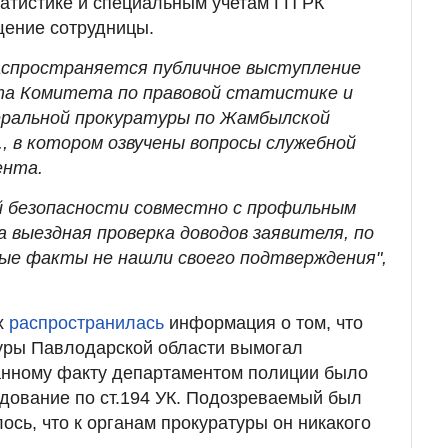
татистике и специальным учетам ГП РК
ение сотрудницы.
аспространяется публичное выступление
а Комитета по правовой статистике и
еральной прокуратуры по Жамбылской
, в котором озвучены вопросы служебной
ента.
й безопасности совместно с профильным
 выездная проверка доводов заявителя, по
ые факты не нашли своего подтверждения",
х
распространилась
информация о том, что
туры Павлодарской области вымогал
анному факту департаментом полиции было
дование по ст.194 УК. Подозреваемый был
ось, что
к органам прокуратуры он никакого