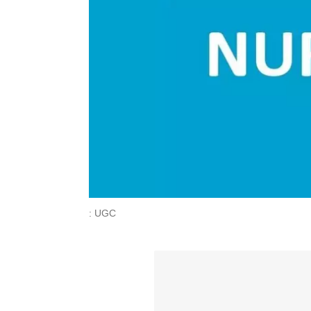
: UGC