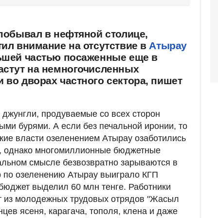
 побывал в нефтяной столице,
тил внимание на отсутствие в
Атырау
льшей частью посаженные еще в
растут на немногочисленных
 во дворах частного сектора, пишет
 джунгли, продуваемые со всех сторон
ыми бурями. А если без печальной иронии, то
кие власти озеленением Атырау озаботились
ет, однако многомиллионные бюджетные
альном смысле безвозвратно зарываются в
р по озеленению Атырау выиграло КГП
 бюджет выделил 60 млн тенге. Работники
ят из молодежных трудовых отрядов "Жасыл
цев ясеня, карагача, тополя, клена и даже