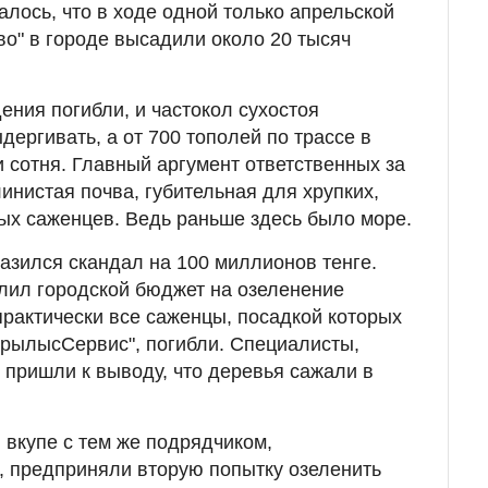
лось, что в ходе одной только апрельской
во" в городе высадили около 20 тысяч
дения погибли, и частокол сухостоя
ергивать, а от 700 тополей по трассе в
и сотня. Главный аргумент ответственных за
линистая почва, губительная для хрупких,
ых саженцев. Ведь раньше здесь было море.
разился скандал на 100 миллионов тенге.
лил городской бюджет на озеленение
практически все саженцы, посадкой которых
рылысСервис", погибли. Специалисты,
пришли к выводу, что деревья сажали в
 вкупе с тем же подрядчиком,
 предприняли вторую попытку озеленить