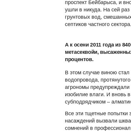
проспект Бейбарыса, и вн
ушли в никуда. На сей ра
грунтовых вод, смешанны
септиков частного сектора
А к осени 2011 года из 8
метасеквойи, высаженных
процентов.
В этом случае виною стал
водопровода, протянутого
агрономы предупреждали о
изобилие влаги. И вновь 
субподрядчиком – алматин
Все эти тщетные попытки з
насаждений вызвали шква
сомнений в профессионал