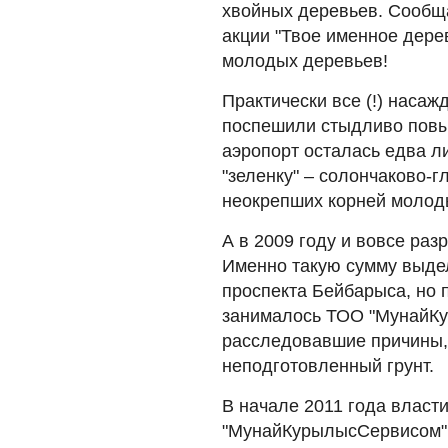
хвойных деревьев. Сообща
акции "Твое именное дере
молодых деревьев!
Практически все (!) насаж
поспешили стыдливо повыд
аэропорт осталась едва л
"зеленку" – солончаково-г
неокрепших корней молод
А в 2009 году и вовсе раз
Именно такую сумму выде
проспекта Бейбарыса, но 
занималось ТОО "МунайКу
расследовавшие причины, 
неподготовленный грунт.
В начале 2011 года власти
"МунайКурылысСервисом",