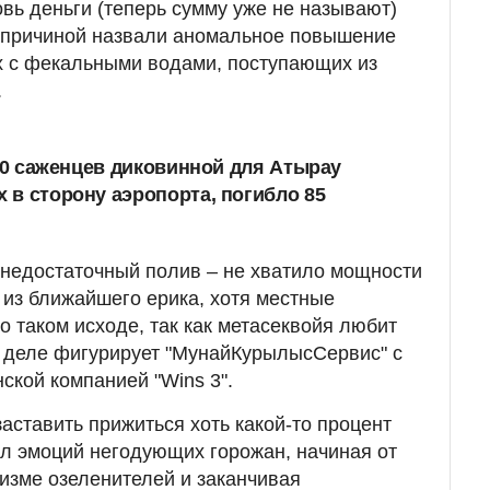
овь деньги (теперь сумму уже не называют)
з причиной назвали аномальное повышение
х с фекальными водами, поступающих из
.
400 саженцев диковинной для Атырау
 в сторону аэропорта, погибло 85
 недостаточный полив – не хватило мощности
 из ближайшего ерика, хотя местные
 таком исходе, так как метасеквойя любит
в деле фигурирует "МунайКурылысСервис" с
ской компанией "Wins 3".
аставить прижиться хоть какой-то процент
л эмоций негодующих горожан, начиная от
изме озеленителей и заканчивая