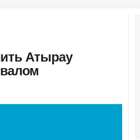
нить Атырау
овалом