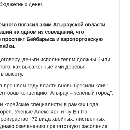
бюджетных денег.
емного погасил аким Атырауской области
вший на одном из совещаний, что
е проспект Бейбарыса и аэропортовскую
пейки.
договору, деньги исполнителям должны были
 того, как высаженные ими деревья
в высоту.
 в прошлом году власти вновь бросили клич:
зентовав концепцию "Атырау – зеленый город".
ли корейские специалисты в рамках Года
орея. Ученые Алекс Хон и Чу Ен Гю
произрастает 72 вида хвойных, лиственных
Однако озеленению препятствуют засоление