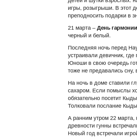
детей и шутки взрослых: 
игры, розыгрыши. В этот д
преподносить подарки в з
21 марта –
День гармони
черный и белый.
Последняя ночь перед На
устраивали девичник, где
Юноши в свою очередь го
тоже не предавались сну, 
На ночь в доме ставили г
сахаром. Если помыслы хоз
обязательно посетит Кыдыр
Толковали послание Кыды
А ранним утром 22 марта, 
древности гунны встречали
Новый год встречали игро