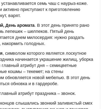
 устанавливается семь чаш с наурыз-коже.
ки активно приступают к приготовлению
ут, варят.
й, День аромата
. В этот день принято рано
емь лепешек – шелпеков. Пятый день
тается днем милосердия: нужно раздать
накормить голодных.
ия
, символом которого является лоскутное
здника начинается украшение жилищ, уборка
я главный атрибут дня – семицветные
ные кошмы – текемет; на стены
м обновляется новой мебелью. В этот день
ться обновка и в гардеробе.
 главный атрибут праздника – звонок.
ех концов слышались звонкий заливистый смех