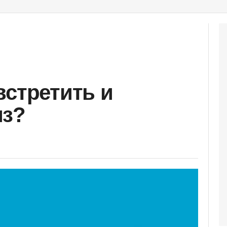
встретить и
ыз?