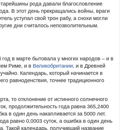
Старейшины рода давали благословление
ода. В этот день прекращались войны, враги
тель уступал свой трон рабу, а снохи могли
другие дни считалось непозволительным.
 год в марте бытовала у многих народов – и в
нем Риме, и в
Великобритании
, и в Древней
лучайно. Календарь, который начинается в
его равноденствия, точнее традиционного
рта, то отклонение от истинного солнечного
ток, продолжительность года равна 365,2400
бка в один день накапливается за 5000 лет.
ода равно 0,0003 суток, а ошибка в один день
да. Такой календарь, получивший название