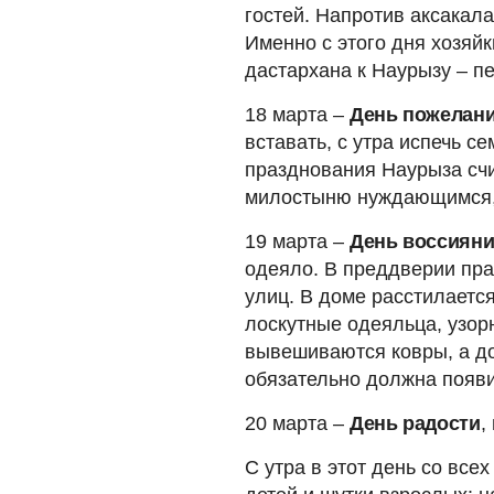
гостей. Напротив аксакала
Именно с этого дня хозяй
дастархана к Наурызу – пек
18 марта –
День пожелани
вставать, с утра испечь с
празднования Наурыза счи
милостыню нуждающимся, 
19 марта –
День воссиян
одеяло. В преддверии пра
улиц. В доме расстилаетс
лоскутные одеяльца, узор
вывешиваются ковры, а до
обязательно должна появи
20 марта –
День радости
,
С утра в этот день со вс