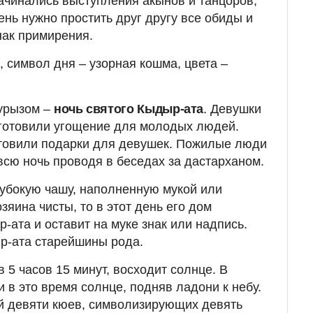
начинались выступления акынов и танцоров,
ень нужно простить друг другу все обиды и
нак примирения.
и
, символ дня – узорная кошма, цвета –
урызом –
ночь святого Кыдыр-ата
. Девушки
 готовили угощение для молодых людей.
товили подарки для девушек. Пожилые люди
всю ночь проводя в беседах за дастарханом.
лубокую чашу, наполненную мукой или
яина чисты, то в этот день его дом
-ата и оставит на муке знак или надпись.
р-ата старейшины рода.
в 5 часов 15 минут, восходит солнце. В
 в это время солнце, подняв ладони к небу.
й девяти кюев, символизирующих девять