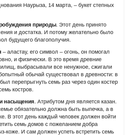
нования Наурыза, 14 марта, – букет степных
робуждения природы
. Этот день принято
ения и достатка. И потому желательно было
вол будущего благополучия.
я
– аластау, его символ – огонь, он помогал
овно, и физически. В это время древние
жилищ, выбрасывали все ненужное, сжигали
бопытный обычай существовал в древности: в
 был перепрыгнуть семь раз через один костер
семь костров.
 и насыщения
. Атрибутом дня является казан.
семье обязательно должна быть выпечка, а в
же. В этот день каждый человек должен войти
сетить семь домов с пожеланием добра
з-коже. И сам должен успеть встретить семь