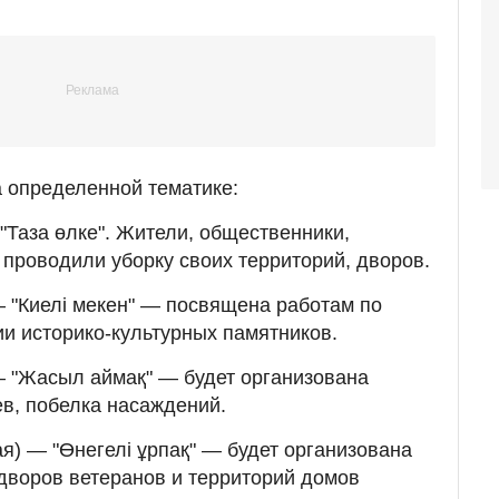
 определенной тематике:
"Таза өлке". Жители, общественники,
 проводили уборку своих территорий, дворов.
— "Киелі мекен" — посвящена работам по
ии историко-культурных памятников.
— "Жасыл аймақ" — будет организована
в, побелка насаждений.
ая) — "Өнегелі ұрпақ" — будет организована
 дворов ветеранов и территорий домов