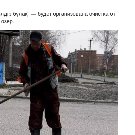
лдір бұлақ" — будет организована очистка от
 озер.