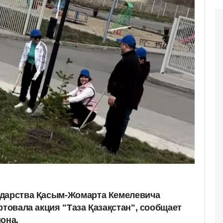
ударства Қасым-Жомарта Кемелевича
ртовала акция "Таза Қазақстан", сообщает
она.