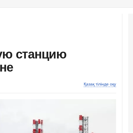
ую станцию
ане
Қазақ тілінде оқу