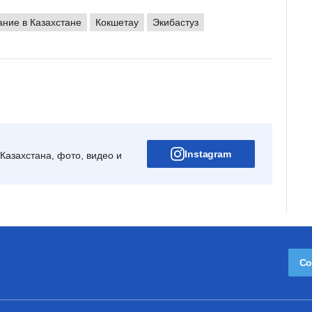
ние в Казахстане
Кокшетау
Экибастуз
Instagram
Казахстана, фото, видео и
Со