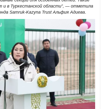
вные секции для особенных детей. Такие
 и в Туркестанской области”,
—
отметила
нда Samruk-Kazyna Trust Альфия Адиева
.