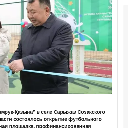
мрук-Қазына” в селе Сарыжаз Созакского
ласти состоялось открытие футбольного
вная площадка, профинансированная