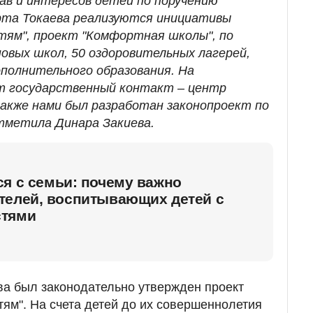
в и интересов детей по поручению
та Токаева реализуются инициативы
тям", проект "Комфортная школы", по
овых школ, 50 оздоровительных лагерей,
ополнительного образования. На
т государственный контакт – центр
также нами был разработан законопроект по
отметила Динара Закиева.
я с семьи: почему важно
телей, воспитывающих детей с
стями
ва был законодательно утвержден проект
ям". На счета детей до их совершеннолетия