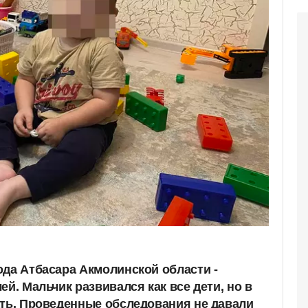
ода Атбасара Акмолинской области -
ей. Мальчик развивался как все дети, но в
ать. Проведенные обследования не давали