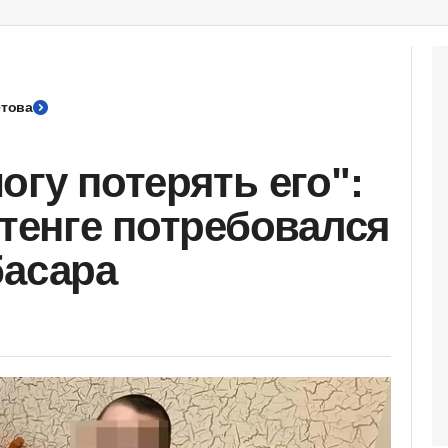
етова
огу потерять его":
 тенге потребовался
басара