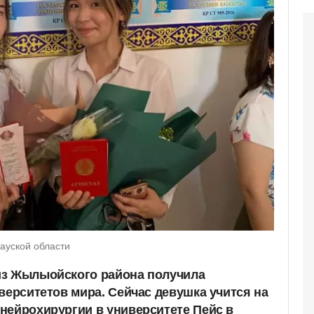
ауской области
из Жылыойского района получила
верситетов мира. Сейчас девушка учится на
нейрохирургии в университете Пейс в