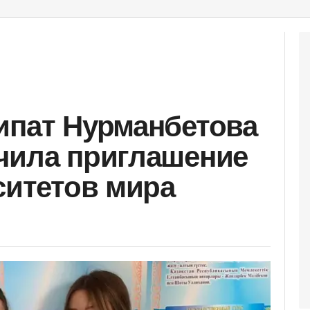
ипат Нурманбетова
чила приглашение
ситетов мира