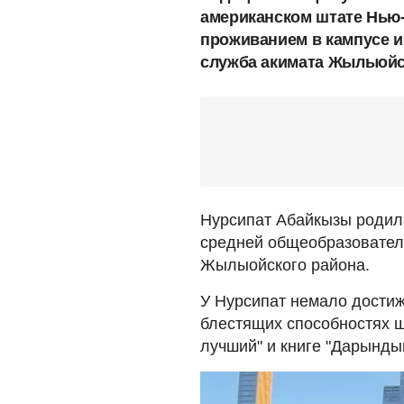
американском штате Нью-
проживанием в кампусе и 
служба акимата Жылыойс
Нурсипат Абайкызы родила
средней общеобразовате
Жылыойского района.
У Нурсипат немало достиж
блестящих способностях 
лучший" и книге "Дарынды