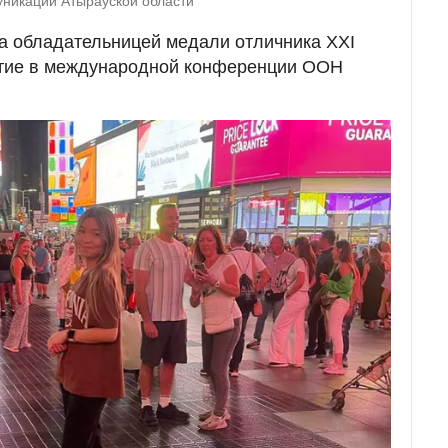
уникации Атырауской области
ла обладательницей медали отличника ХХI
стие в международной конференции ООН