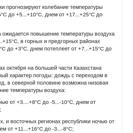
ки прогнозируют колебание температуры
°С до +5...+10°С, днем от +17...+25°С до
а ожидается повышение температуры воздуха
...+15°С, в горных и предгорных районах
7°С до +3°С, днем потеплеет от +7...+15°С до
ах октября на большей части Казахстана
вый характер погоды: дождь с переходом в
лед, в северной половине возможна низовая
ние температуры воздуха:
ю от +3....+8°С до -5...-10°С, днем от
;
х, и восточных регионах республики ночью от
нем от +11...+16°С до -3...-8°С;