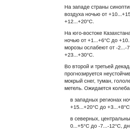
На западе страны синопти
воздуха ночью от +10...+15
+12...+20°С.
На юго-востоке Казахстан
ночью от +1...+6°С до +10
морозы ослабеют от -2...-
+23...+30°С.
Во второй и третьей декад
прогнозируется неустойчи
мокрый снег, туман, голо
метель. Ожидается колеба
в западных регионах ночь
+15...+20°С до +3...+8°С
в северных, центральны
0...+5°С до -7...-12°С, д