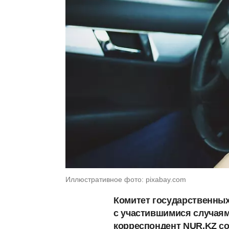
Иллюстративное фото: pixabay.com
Комитет государственных
с участившимися случаями
корреспондент NUR.KZ со