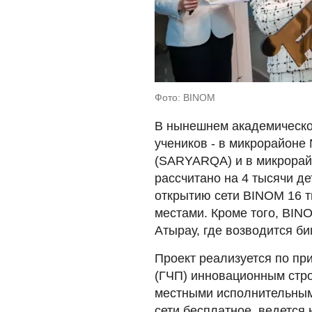
Фото: BINOM
В нынешнем академическо
учеников - в микрорайоне 
(SARYARQA) и в микрорай
рассчитано на 4 тысячи де
открытию сети BINOM 16 
местами. Кроме того, BINO
Атырау, где возводится б
Проект реализуется по пр
(ГЧП) инновационным стро
местными исполнительным
сети бесплатное, ведется 