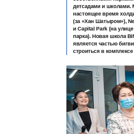
детсадами и школами. 
настоящее время холди
(за «Хан Шатыром»), Ne
и Capital Park (на ули
парка). Новая школа B
является частью бигвил
строиться в комплексе