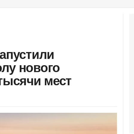
запустили
лу нового
 тысячи мест