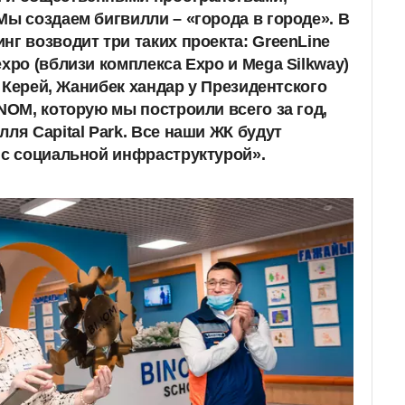
Мы создаем бигвилли – «города в городе». В
нг возводит три таких проекта: GreenLine
xpo (вблизи комплекса Expo и Mega Silkway)
це Керей, Жанибек хандар у Президентского
INOM, которую мы построили всего за год,
ля Capital Park. Все наши ЖК будут
 с социальной инфраструктурой».