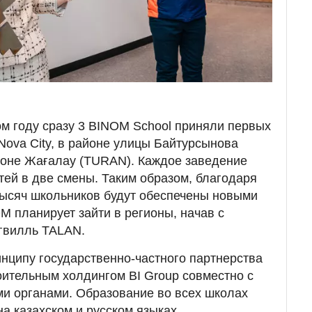
м году сразу 3 BINOM School приняли первых
Nova City, в районе улицы Байтурсынова
оне Жағалау (TURAN). Каждое заведение
тей в две смены. Таким образом, благодаря
тысяч школьников будут обеспечены новыми
M планирует зайти в регионы, начав с
игвилль TALAN.
инципу государственно-частного партнерства
ительным холдингом BI Group совместно с
и органами. Образование во всех школах
на казахском и русском языках.