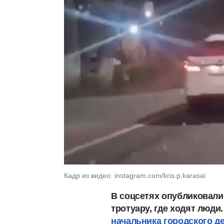
Кадр из видео: instagram.com/kris.p.karasai
В соцсетях опубликовали
тротуару, где ходят люд
начальника городского д