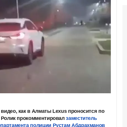
 видео, как в Алматы Lexus проносится по
и. Ролик прокомментировал
заместитель
епартамента полиции Рустам Абдрахманов