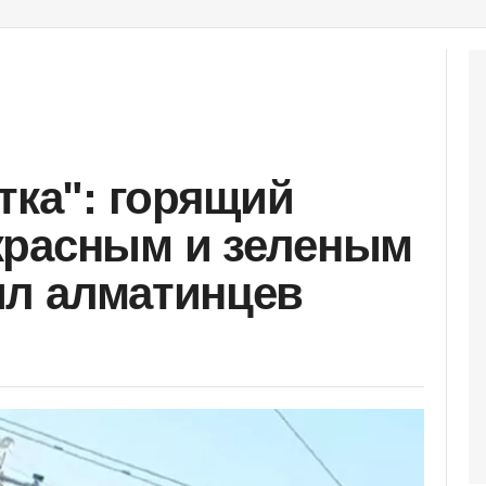
тка": горящий
красным и зеленым
ил алматинцев