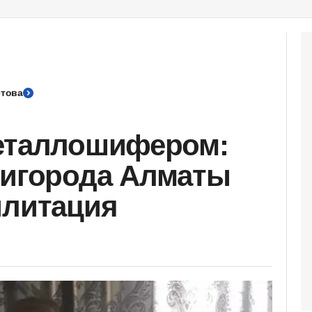
етова
металлошифером:
ригорода Алматы
илитация