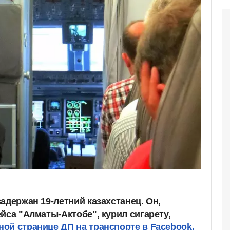
адержан 19-летний казахстанец. Он,
йса "Алматы-Актобе", курил сигарету,
ой странице ДП на транспорте в Facebook.