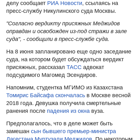
делу сообщает
РИА Новости
, ссылаясь на
пресс-службу Никулинского суда Москвы.
"Согласно вердикту присяжных Меджидов
оправдан и освобожден из-под стражи в зале
суда", - сообщили в пресс-службе суда.
На 8 июня запланировано еще одно заседание
суда, на котором будет обсуждаться вердикт
присяжных, рассказал
ТАСС
адвокат
подсудимого Магомед Эсендиров.
Напомним, студентка МГИМО из Казахстана
Томирис Байсафа скончалась
в Москве весной
2018 года. Девушка получила смертельные
ранения после
падения из окна
вуза.
Предполагалось, что в деле может быть
замешан
сын бывшего премьер-министра
Дагестана Муртузали Меджидов
. По некоторым