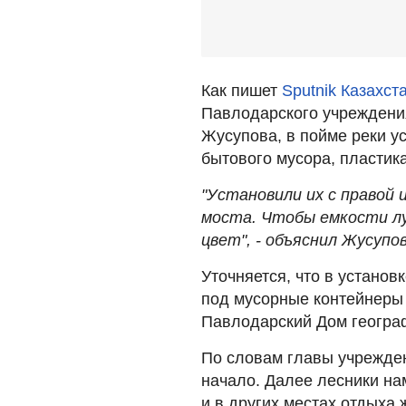
Как пишет
Sputnik Казахст
Павлодарского учреждени
Жусупова, в пойме реки у
бытового мусора, пластика
"Установили их с правой
моста. Чтобы емкости лу
цвет", - объяснил Жусупов
Уточняется, что в установ
под мусорные контейнеры 
Павлодарский Дом геогра
По словам главы учреждени
начало. Далее лесники н
и в других местах отдыха 