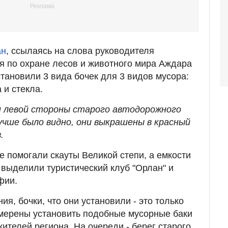
ан
, ссылаясь на слова руководителя
я по охране лесов и животного мира Аждара
становили 3 вида бочек для 3 видов мусора:
 и стекла.
 и левой стороны старого автодорожного
чше было видно, они выкрашены в красный
.
ке помогали скауты Великой степи, а емкости
выделили туристический клуб "Орлан" и
фии.
я, бочки, что они установили - это только
амерены установить подобные мусорные баки
жителей региона. На очереди - берег старого