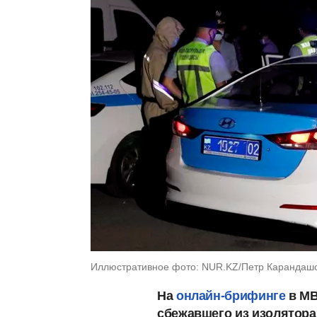
Иллюстративное фото: NUR.KZ/Петр Карандаш
На
онлайн-брифинге
в МВ
сбежавшего из изолятора 