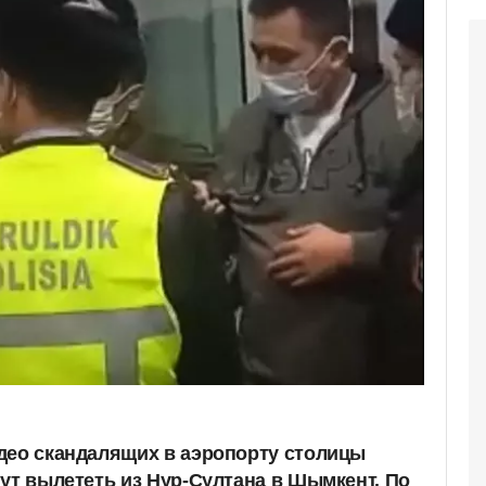
део скандалящих в аэропорту столицы
гут вылететь из Нур-Султана в Шымкент. По