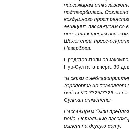
пассажирам отказываютс
подтвердилась. Согласно
воздушного пространств
авиации", пассажирам со
представителям авиакомп
Шалекенов, пресс-секрет
Назарбаев.
Представители авиакомпан
Нур-Султана вчера, 30 де
"
В связи с неблагоприят
аэропорта не позволяет п
рейсы КС 7325/7326 по н
Султан отменены.
Пассажирам были предло
рейс. Остальные пассажи
вылет на другую дату.