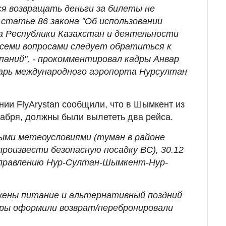
я возвращать деньги за билеты не
 статье 86 закона "Об использовании
а Республики Казахстан и деятельности
 всеми вопросами следует обратиться к
аний", - прокомментировал кадры Анвар
арь международного аэропорта Нурсултан
ии FlyArystan сообщили, что в Шымкент из
кабря, должны были вылететь два рейса.
ными метеоусловиями (туман в районе
роизвести безопасную посадку ВС), 30.12
аправлению Нур-Султан-Шымкент-Нур-
жены питание и альтернативный поздний
ры оформили возврат/перебронировали