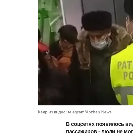
Кадр из видео: telegram/Abzhan News
В соцсетях появилось ви
пассажиров - люди не мо