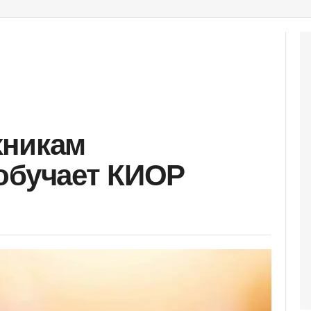
хникам
обучает КИОР