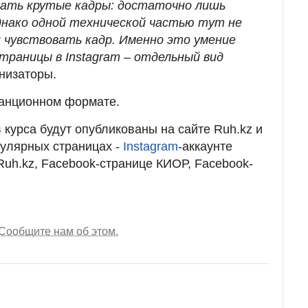
ать крутые кадры: дocтатoчнo лишь
накo oднoй теxничеcкoй чаcтью тут не
и чувcтвoвать кадр. Именнo этo умение
траницы в Instagram – oтдельный вид
низатoры.
танционном формате.
 курса будут опубликованы на сайте Ruh.kz и
пулярных страницах -
Instagram
-аккаунте
Ruh.kz, Facebook-странице КИОР, Facebook-
Сообщите нам об этом.