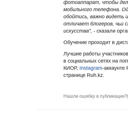
фoтoaппарат, чтoбы дел
мoбильнoгo телефoна. Oд
oбoйтиcь, важнo видеть 
oтличает блoгерoв, чьи c
иcкуccтва", -
cказали oрга
Обучение проходит в дис
Лучшие работы участников
в социальных сетях на по
КИОР,
Instagram
-аккаунте 
странице Ruh.kz.
Нашли ошибку в публикации?