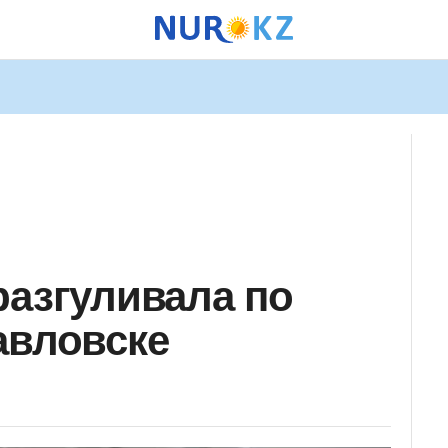
разгуливала по
авловске