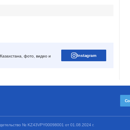
Instagram
Казахстана, фото, видео и
Со
етельство № KZ43VPY00098001 от 01.08.2024 г.