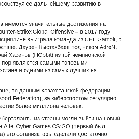
особствуя ее дальнейшему развитию в
на имеются значительные достижения на
ter-Strike:Global Offensive – в 2017 году
исциплине выиграла команда из СНГ Gambit, с
оставе. Даурен Кыстаубаев под ником AdreN,
ай Хасенов (HObbit) из той чемпионской
х пор являются самыми топовыми
хстане и одними из самых лучших на
тане, по данным Казахстанской федерации
port Federation), за киберспортом регулярно
астие более миллиона человек.
киберталанты из страны могли выйти на новый
он Altel Cyber Games CS:GO (первый был
а) его организаторы сделали достаточно