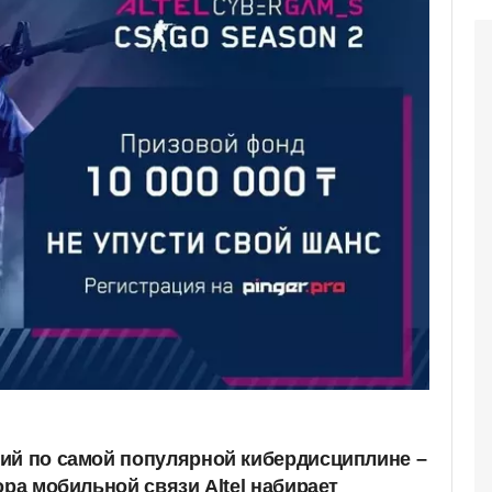
ий по самой популярной кибердисциплине –
ора мобильной связи Altel набирает