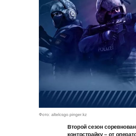
Фото: altelcsgo.pinger.kz
Второй сезон соревнован
контрстрайку – от операт