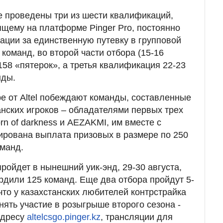
 проведены три из шести квалификаций,
дящему на платформе Pinger Pro, постоянно
кации за единственную путевку в групповой
 команд, во второй части отбора (15-16
158 «пятерок», а третья квалификация 22-23
нды.
е от Altel побеждают команды, составленные
анских игроков – обладателями первых трех
n of darkness и AEZAKMI, им вместе с
тирована выплата призовых в размере по 250
оманд.
ройдет в нынешний уик-энд, 29-30 августа,
ердили 125 команд. Еще два отбора пройдут 5-
к что у казахстанских любителей контрстрайка
нять участие в розыгрыше второго сезона -
адресу
altelcsgo.pinger.kz
, трансляции для