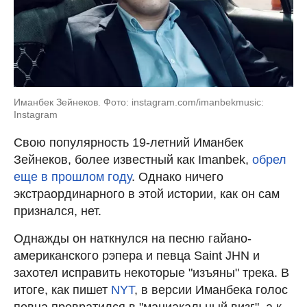
Иманбек Зейнеков. Фото: instagram.com/imanbekmusic:
Instagram
Свою популярность 19-летний Иманбек
Зейнеков, более известный как Imanbek,
обрел
еще в прошлом году
. Однако ничего
экстраординарного в этой истории, как он сам
признался, нет.
Однажды он наткнулся на песню гайано-
американского рэпера и певца Saint JHN и
захотел исправить некоторые "изъяны" трека. В
итоге, как пишет
NYT
, в версии Иманбека голос
певца превратился в "маниакальный визг", а к