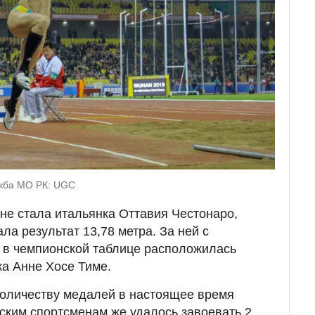
ужба МО РК: UGC
не стала итальянка Оттавия Честонаро,
а результат 13,78 метра. За ней с
а в чемпионской таблице расположилась
а Анне Хосе Тиме.
количеству медалей в настоящее время
нским спортсменам же удалось завоевать 2