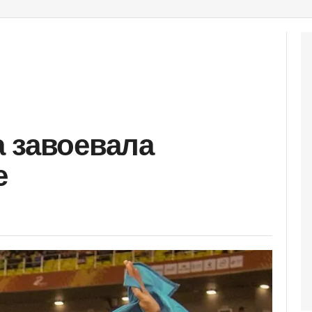
 завоевала
е