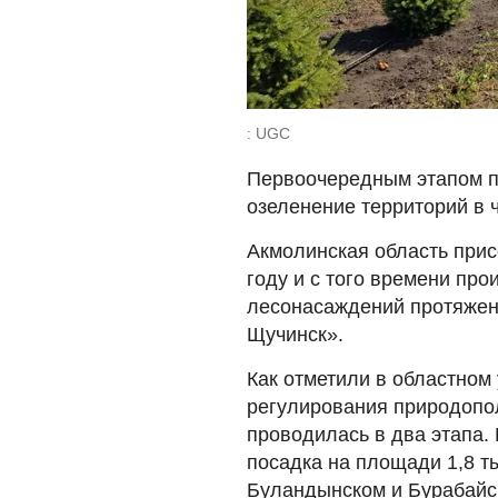
: UGC
Первоочередным этапом п
озеленение территорий в 
Акмолинская область прис
году и с того времени про
лесонасаждений протяжен
Щучинск».
Как отметили в областном
регулирования природопол
проводилась в два этапа.
посадка на площади 1,8 т
Буландынском и Бурабайск