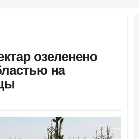
гектар озеленено
бластью на
ицы