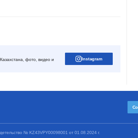
Instagram
Казахстана, фото, видео и
Со
етельство № KZ43VPY00098001 от 01.08.2024 г.