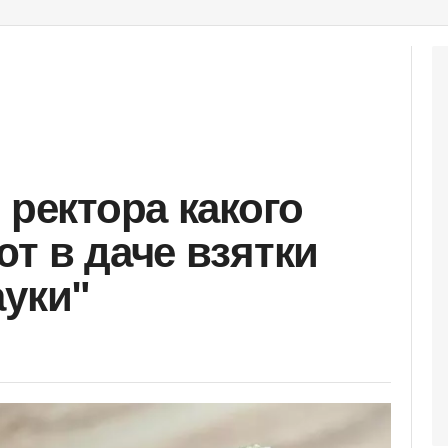
 ректора какого
т в даче взятки
ауки"