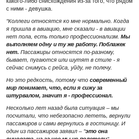
какого-либо снисхождения из-за того, что рядом
с ними - девушка.
"Коллеги относятся ко мне нормально. Когда
я пришла в авиацию, мне сказали - в авиации
нет пола, есть только профессионализм.
Мы
выполняем одну и ту же работу. Поблажек
нет.
Пассажиры относятся по-разному,
бывает, пугаются или шутят в стиле - я
сейчас снимусь с рейса, уйду, не полечу.
Но это редкость, потому что
современный
мир понимает, что, если я сижу за
штурвалом, значит я - профессионал.
Несколько лет назад была ситуация – мы
посчитали, что небезопасно лететь, вернули
пассажиров и сами вернулись в гостиницу. И
один из пассажиров заявил – "
это она
виновата, из-за нее мы не полетели
",