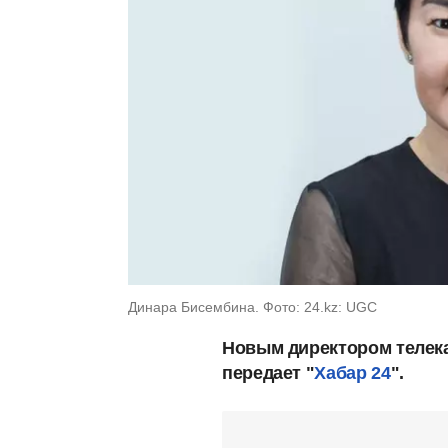
Динара Бисембина. Фото: 24.kz: UGC
Новым директором телека
передает "
Хабар 24
".