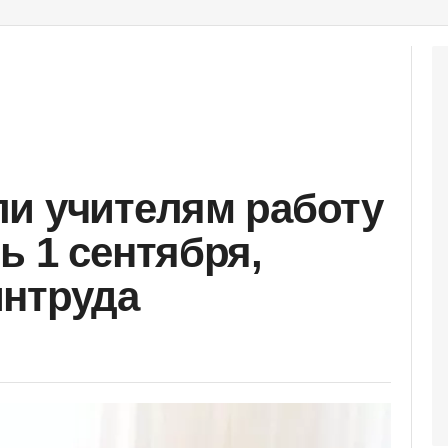
и учителям работу
ь 1 сентября,
интруда