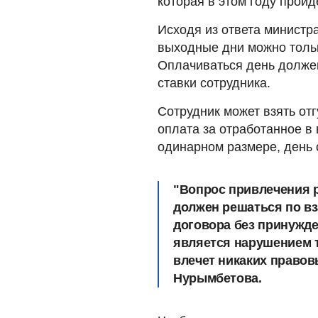
которая в этом году пройд
Исходя из ответа министра
выходные дни можно тольк
Оплачиваться день должен 
ставки сотрудника.
Сотрудник может взять отг
оплата за отработанное в
одинарном размере, день 
"Вопрос привлечения р
должен решаться по в
договора без принужде
является нарушением 
влечет никаких правовы
Нурымбетова.